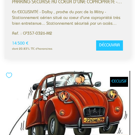
PARKING SÉCURISÉ AU COEUR D'UNE COPROPRIÉTÉ - PROCHE BOULEVARD DAALBY
En EXCLUSIVITÉ - Dalby , proche du parc de la Mitry -
Stationnement aérien situé au coeur d'une copropriété très
bien entretenue... Stationnement sécurisé par un accès
bénéficiant d'un portail automatique. Votre projet est notre
Ref. : CP357-0326-M2
priorité. BVBA Immobilier - Bien Vendre Bien Acheter
Immobilier Agréée EXPERT Immobilier par la CEIF - SEEIF
14 500 €
DÉCOUVRIR
bvbaimmobilier.com
dont 20.83% TTC d'honoraires
EXCLUSIF