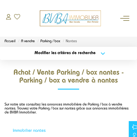
À VENDRE
Accueil
A vendre
Parking / box
Nantes
DEMANDE D'ESTIMATION
Modifier les critères de recherche
Localisation
Type de bien
Localisation
Sélectionnez...
BIENS VENDUS
Achat / Vente Parking / box nantes -
Surface min
Budget max
Parking / box a vendre à nantes
L'AGENCE
Plus de critères
Créer une alerte
Qui sommes-nous
Sur notre site consultez les annonces immobilière de Parking / box à vendre
nantes. Trouvez votre Parking / box sur nantes grâce aux annonces immobilières
Notre équipe
de BVBA Immobilier.
Nos partenaires
Actualités
Immobilier nantes