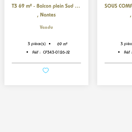
T3 69 m² - Balcon plein Sud - DPE B à venir - Parking +...
,
Nantes
Vendu
3
pièce(s)
3
pièc
69
m²
Réf :
CP343-0126-J2
Réf 