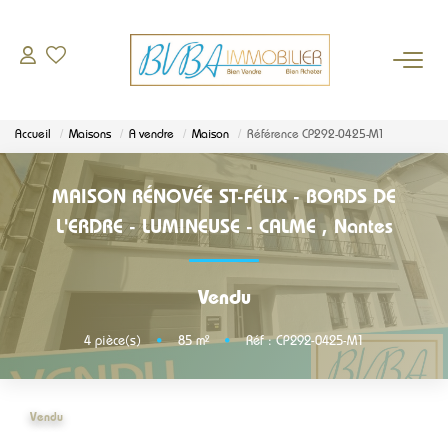
À VENDRE
Accueil
Maisons
A vendre
Maison
Référence CP292-0425-M1
DEMANDE D'ESTIMATION
MAISON RÉNOVÉE ST-FÉLIX - BORDS DE
BIENS VENDUS
L'ERDRE - LUMINEUSE - CALME
,
Nantes
L'AGENCE
Vendu
Qui sommes-nous
4
pièce(s)
•
85
m²
•
Réf : CP292-0425-M1
Notre équipe
Nos partenaires
Vendu
Actualités