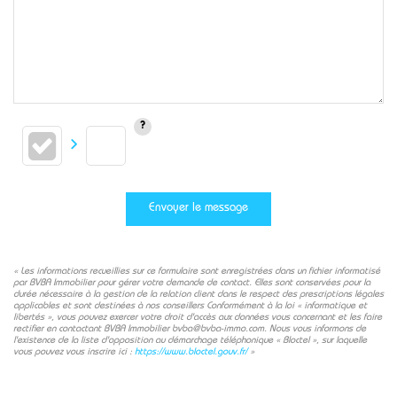
Envoyer le message
« Les informations recueillies sur ce formulaire sont enregistrées dans un fichier informatisé
par BVBA Immobilier pour gérer votre demande de contact. Elles sont conservées pour la
durée nécessaire à la gestion de la relation client dans le respect des prescriptions légales
applicables et sont destinées à nos conseillers Conformément à la loi « informatique et
libertés », vous pouvez exercer votre droit d'accès aux données vous concernant et les faire
rectifier en contactant BVBA Immobilier bvba@bvba-immo.com. Nous vous informons de
l'existence de la liste d'opposition au démarchage téléphonique « Bloctel », sur laquelle
vous pouvez vous inscrire ici :
https://www.bloctel.gouv.fr/
»