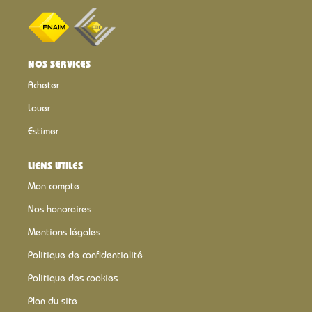
#appartementàvendre #lumineux #calme #vuedégagée
#immobilierNantes #Nantes #bvba #tortière
#BordsDeL'Erdre
NOS SERVICES
Acheter
Louer
Estimer
LIENS UTILES
Mon compte
Nos honoraires
Mentions légales
Politique de confidentialité
Politique des cookies
Plan du site