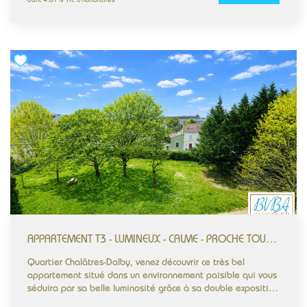
dont 4.61% TTC d'honoraires
état, et propose un agencement fonctionnel ; la cuisine,
aménagée et équipée, ouverte sur la pièce de vie. Le
charme de l'ancien est au rendez-vous grâce au parquet
massif et à la belle hauteur sous plafond, offrant une
atmosphère chaleureuse et élégante. L'immeuble complète
l'ensemble avec une façade de caractère et des parties
communes récemment rénovées, le tout au sein d'une petite
copropriété bien entretenue. Un local vélo est également à
disposition, pratique et recherché dans le secteur. Votre
projet est notre priorité. BVBA Immobilier - Bien Vendre Bien
Acheter Immobilier Agréée EXPERT Immobilier par la CEIF
bvbaimmobilier.com #AppartementT2 #CentreVille
#AppartementTraversant #CharmeDeLAncien
#ProcheCommodites
APPARTEMENT T3 - LUMINEUX - CALME - PROCHE TOUTES COMMODITÉS - ASCENSEUR -
Quartier Chalâtres-Dalby, venez découvrir ce très bel
appartement situé dans un environnement paisible qui vous
séduira par sa belle luminosité grâce à sa double exposition
et ses grandes ouvertures, ses parquets massif qui