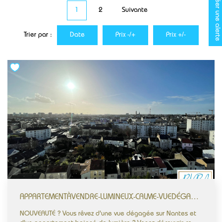
Créer une alerte
1
2
Suivante
CONTACT
Trier par :
Date
Prix -/+
Prix +/-
APPARTEMENTÀVENDRE-LUMINEUX-CALME-VUEDÉGAGÉE-GARENORD-PROXIMITÉCOMMODITÉS
NOUVEAUTÉ ? Vous rêvez d'une vue dégagée sur Nantes et