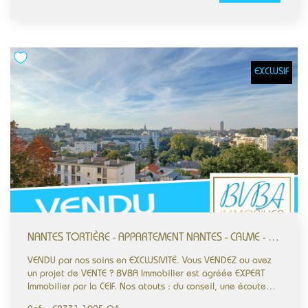
calme et d'une belle luminosité grâce à sa double
exposition, dont une orientée sud-ouest. Le séjour et la
chambre sont agrémentés d'un parquet massif, et l'ensemble
est équipé de fenêtres PVC double vitrage offrant un
excellent confort. La vue dégagée sur la verdure renforce
EXCLUSIF
encore la sensation de tranquillité. À seulement cinq
minutes de la place Toutes-Aides et au pied du parc de la
Mitrie, l'appartement profite également de la proximité
immédiate des transports, commerces et écoles, faisant de
ce bien une belle opportunité dans un cadre de vie
recherché. En annexe une cave privée, et la possibilité
d'acquérir un stationnement sécurisé au coeur de la
copropriété moyennant 15.000€ en sus. Votre projet est
notre priorité. BVBA Immobilier - Bien Vendre Bien Acheter
Immobilier Agréée EXPERT Immobilier par la CEIF
bvbaimmobilier.com #Luminosité #Calme #VueDégagée
#DoubleExposition #ParquetMassif #ImmeubleBBC
#Ascenseur
NANTES TORTIÈRE - APPARTEMENT NANTES - CALME - VERDOYANT - 2 CHAMBRES - BORDS DE L'ERDRE -
VENDU par nos soins en EXCLUSIVITÉ. Vous VENDEZ ou avez
un projet de VENTE ? BVBA Immobilier est agréée EXPERT
Immobilier par la CEIF. Nos atouts : du conseil, une écoute
active, une maitrise du marché immobilier, un esprit