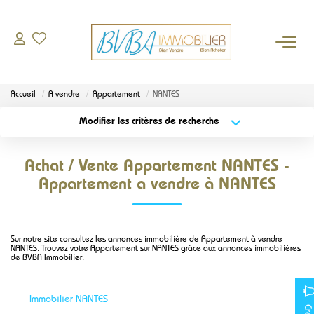
À VENDRE
Accueil
A vendre
Appartement
NANTES
DEMANDE D'ESTIMATION
Modifier les critères de recherche
Localisation
Type de bien
Localisation
Sélectionnez...
BIENS VENDUS
Achat / Vente Appartement NANTES -
Surface min
Budget max
Appartement a vendre à NANTES
L'AGENCE
Plus de critères
Créer une alerte
Qui sommes-nous
Sur notre site consultez les annonces immobilière de Appartement à vendre
NANTES. Trouvez votre Appartement sur NANTES grâce aux annonces immobilières
Notre équipe
de BVBA Immobilier.
Nos partenaires
Actualités
Immobilier NANTES