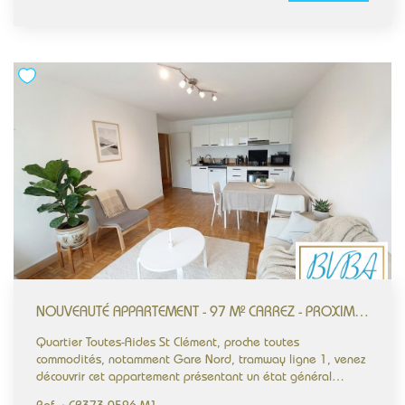
agréable pièce de vie d'environ 18 m², parquetée,
attenante à une cuisine entièrement équipée et aménagée.
L'ensemble s'ouvre sur une terrasse, offrant un espace
extérieur. L'appartement / maison comprend également une
chambre en mezzanine, ainsi qu'une salle d'eau avec WC. Le
chauffage et l'eau chaude sanitaire sont individualisés. Une
possibilité de stockage pour vélos est également prévue.
Votre projet est notre priorité. BVBA Immobilier - Bien
Vendre Bien Acheter Immobilier Agréée EXPERT Immobilier
par la CEIF bvbaimmobilier.com #Appartementmaison
#Nantesimmobilier #Appartementàvendre
#Petitecopropriété #Prochetoutescommodités #Garenord
#1Chambre #Bvbaimmobilier
NOUVEAUTÉ APPARTEMENT - 97 M² CARREZ - PROXIMITÉ GARE NORD - PROCHE TOUTES COMMODITÉS -
Quartier Toutes-Aides St Clément, proche toutes
commodités, notamment Gare Nord, tramway ligne 1, venez
découvrir cet appartement présentant un état général
parfait (refait à neuf récemment) ; il se compose d'une