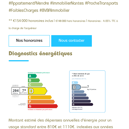
#AppartementAVendre #ImmobilierNantes #ProcheTransports
#FaiblesCharges #BVBAImmobilier
** €154 000
honoraires inclus
|
|
€148 000
hors honoraires
Honoraires : 4.05% TTC à
la charge de l'acquéreur
Nos honoraires
Nous contacter
Diagnostics énergétiques
Montant estimé des dépenses annuelles d'énergie pour un
usage standard entre 810€ et 1110€. indexées aux années