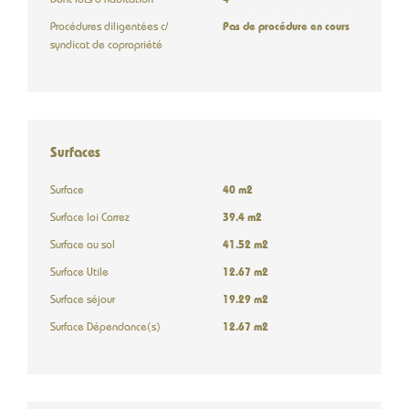
Dont lots d'habitation
4
Procédures diligentées c/
Pas de procédure en cours
syndicat de copropriété
Surfaces
Surface
40 m2
Surface loi Carrez
39.4 m2
Surface au sol
41.52 m2
Surface Utile
12.67 m2
Surface séjour
19.29 m2
Surface Dépendance(s)
12.67 m2