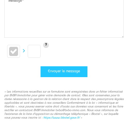
Message*
Envoyer le message
« Les informations recueillies sur ce formulaire sont enregistrées dans un fichier informatisé
par BVBA Immobilier pour gérer votre demande de contact. Elles sont conservées pour la
durée nécessaire à la gestion de la relation client dans le respect des prescriptions légales
applicables et sont destinées à nos conseillers Conformément à la loi « informatique et
libertés », vous pouvez exercer votre droit d'accès aux données vous concernant et les faire
rectifier en contactant BVBA Immobilier bvba@bvba-immo.com. Nous vous informons de
l'existence de la liste d'opposition au démarchage téléphonique « Bloctel », sur laquelle
vous pouvez vous inscrire ici :
https://www.bloctel.gouv.fr/
»