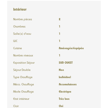
Intérieur
Nombre pièces
2
Chambres
1
Salle(s) d'eau
1
WC
1
Cuisine
Aménagée/équipée
Nombre niveaux
1
Exposition Séjour
SUD OUEST
Séjour Double
Non
Type Chauffage
Individuel
Méca. Chauffage
Accumulateurs
Mode Chauffage
Electrique
Etat intérieur
Très bon
Clair
Oui