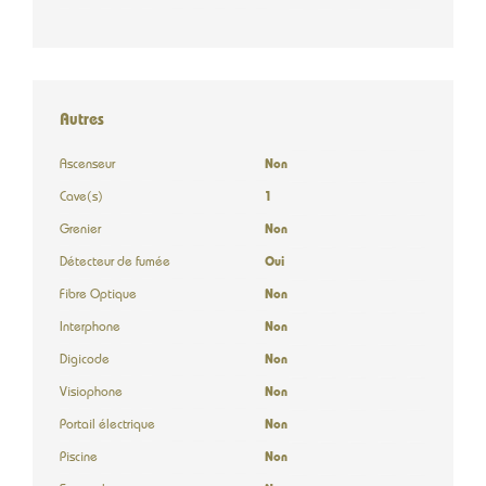
Autres
Ascenseur
Non
Cave(s)
1
Grenier
Non
Détecteur de fumée
Oui
Fibre Optique
Non
Interphone
Non
Digicode
Non
Visiophone
Non
Portail électrique
Non
Piscine
Non