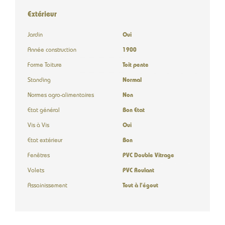
Extérieur
Jardin
Oui
Année construction
1900
Forme Toiture
Toit pente
Standing
Normal
Normes agro-alimentaires
Non
Etat général
Bon Etat
Vis à Vis
Oui
Etat extérieur
Bon
Fenêtres
PVC Double Vitrage
Volets
PVC Roulant
Assainissement
Tout à l'égout