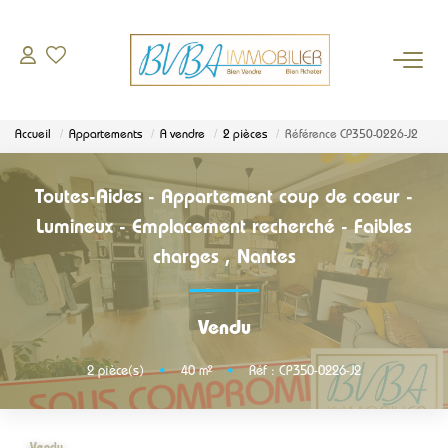
À VENDRE
Accueil
Appartements
A vendre
2 pièces
Référence CP350-0226-J2
DEMANDE D'ESTIMATION
Toutes-Aides - Appartement coup de coeur -
BIENS VENDUS
Lumineux - Emplacement recherché - Faibles
charges
,
Nantes
L'AGENCE
Vendu
Qui sommes-nous
Notre équipe
2
pièce(s)
•
40
m²
•
Réf : CP350-0226-J2
Nos partenaires
Actualités