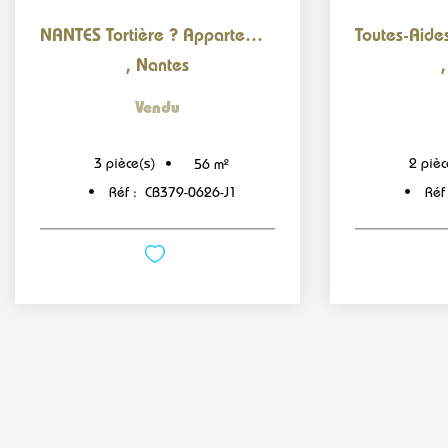
NANTES Tortière ? Appartement T3 - Calme - Verdoyant - 2...
,
Nantes
Vendu
3
pièce(s)
2
pièc
56
m²
Réf :
CB379-0626-J1
Réf