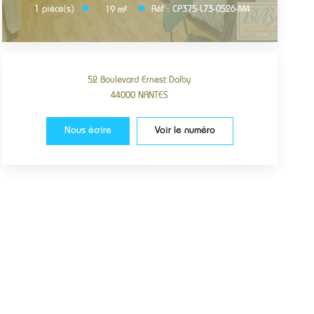
1
pièce(s)
Réf :
CP375-L73-0526-M4
19
m²
52 Boulevard Ernest Dalby
44000
NANTES
Nous écrire
Voir le numéro