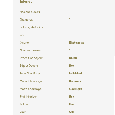
Intérieur
Nombre pièces
1
Chambres
1
Salle(s) de bains
1
WC
1
Cuisine
Kitchenette
Nombre niveaux
1
Exposition Séjour
NORD
Séjour Double
Non
Type Chauffage
Individuel
Méca. Chauffage
Radiants
Mode Chauffage
Electrique
Etat intérieur
Bon
Calme
Oui
Clair
Oui