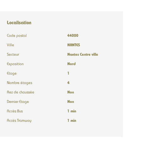
Localisation
Code postal
44000
Ville
NANTES
Secteur
Nantes Centre ville
Exposition
Nord
Etage
1
Nombre étages
4
Rez de chaussée
Non
Dernier Etage
Non
Accès Bus
1 min
Accès Tramway
1 min