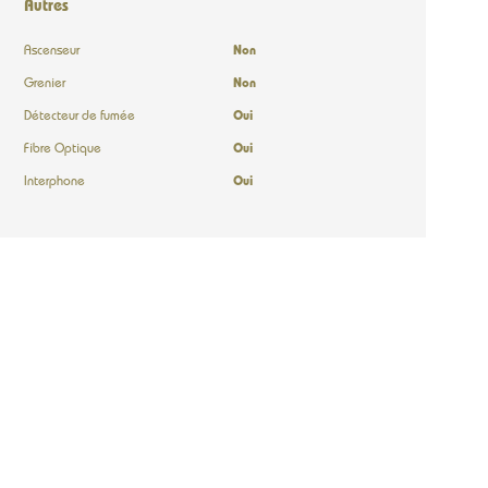
Autres
Ascenseur
Non
Grenier
Non
Détecteur de fumée
Oui
Fibre Optique
Oui
Interphone
Oui