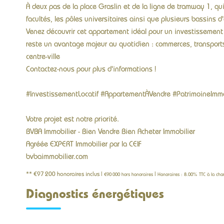
À deux pas de la place Graslin et de la ligne de tramway 1, qui 
facultés, les pôles universitaires ainsi que plusieurs bassins d
Venez découvrir cet appartement idéal pour un investissement se
reste un avantage majeur au quotidien : commerces, transports, 
centre-ville
Contactez-nous pour plus d'informations !
#InvestissementLocatif #AppartementÀVendre #PatrimoineImmo
Votre projet est notre priorité.
BVBA Immobilier - Bien Vendre Bien Acheter Immobilier
Agréée EXPERT Immobilier par la CEIF
bvbaimmobilier.com
** €97 200
honoraires inclus
|
|
€90 000
hors honoraires
Honoraires : 8.00% TTC à la cha
Diagnostics énergétiques