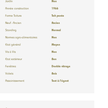
Jardin
Non
Année construction
1966
Forme Toiture
Toit pente
Neuf - Ancien
Ancien
Standing
Normal
Normes agro-alimentaires
Non
Etat général
Moyen
Vis à Vis
Non
Etat extérieur
Bon
Fenêtres
Double vitrage
Volets
Bois
Assainissement
Tout à l'égout