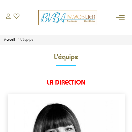
À VENDRE
Accueil
L'équipe
DEMANDE D'ESTIMATION
L'équipe
BIENS VENDUS
L'AGENCE
LA DIRECTION
Qui sommes-nous
Notre équipe
Nos partenaires
Actualités