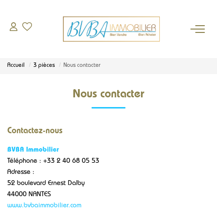
À VENDRE
Accueil
3 pièces
Nous contacter
DEMANDE D'ESTIMATION
Nous contacter
BIENS VENDUS
Contactez-nous
L'AGENCE
BVBA Immobilier
Qui sommes-nous
Téléphone :
+33 2 40 68 05 53
Adresse :
Notre équipe
52 boulevard Ernest Dalby
Nos partenaires
44000
NANTES
www.bvbaimmobilier.com
Actualités