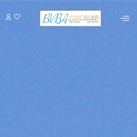
À VENDRE
DEMANDE D'ESTIMATION
BIENS VENDUS
L'AGENCE
Qui sommes-nous
Notre équipe
Nos partenaires
Actualités